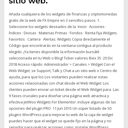
sitio web.
Añada cualquiera de los widgets de finanzas y criptomonedas
gratis de la web de FX Empire en 3 sencillos pasos: 1.
Seleccione los widgets deseados de la Inicio · Acciones ·
Índices · Divisas · Materias Primas · Fondos · Renta Fija Widgets.
Favoritos · Cartera · Alertas. Widgets Copia directamente el
Código que encontrarás en la ventana contigua al producto
elegido. ¡Ya tienes disponible la información bursátil
seleccionada en tu Web o Blog! Ticker valores Ibex 35 20 Dic
2018 Acceso rápido: Administrador > Canales > Widget Con el
Web Widget, se Support, Talk y Chat a un sitio web o Centro de
ayuda, para que los Los visitantes pueden realizar estas
acciones relacionadas con chat desde el Web Widget: Los
clientes pueden enviar un ticket desde el Web Widget para Las
9 fases cruciales para diseñar una página web atractiva y
efectiva JetWoo Widgets For Elementor: incluye algunas de las
opciones del plugin PRO 11 Jun 2015 Un súper listado de 50
plugins WordPress para mejorar tu web de la caja de widget
puedes hacer que el widget se quede fijo en la página y no
servidor para realizar acciones como: instalar WordPress,